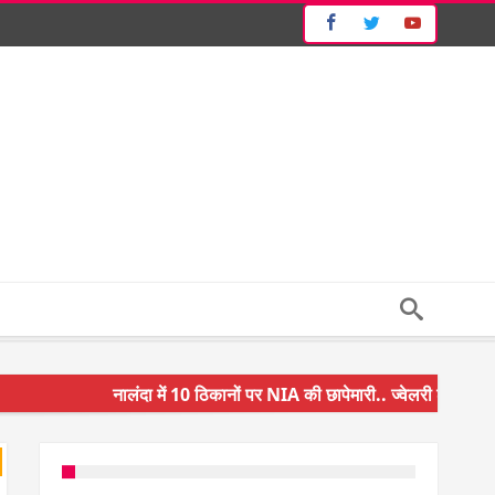
नालंदा में 10 ठिकानों पर NIA की छापेमारी.. ज्वेलरी शॉप और गन 
किसान के बेटे ने किया कमाल.. 3 करोड़ का पैकेज
अंचल पदाधिकारी (CO) बर्खास्त.. फर्जीवाड़ा कर पाई थी नौकरी.. ज