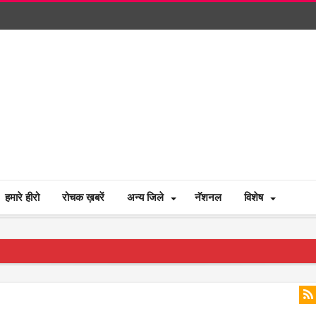
हमारे हीरो
रोचक ख़बरें
अन्य जिले
नॅशनल
विशेष