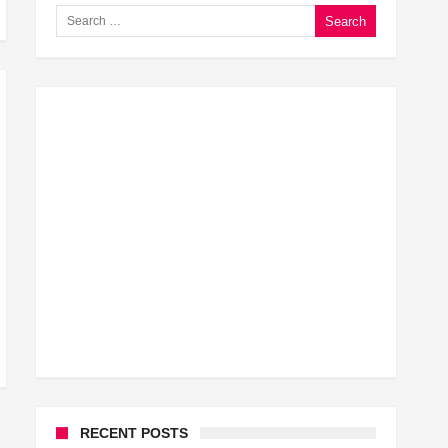
Search for:
घूसखोर अफसरों पर एक्शन.. दो-दो अफसर घूस लेते गिरफ्तार
बिहार में एक और सिक्स लेन की मंजूरी.. जानिए किन-किन जिलों से ग
क्रिकेटर ईशान किशन की शादी फिक्स, गर्लफ्रेंड से होगी शादी.. ईशान 
बिहारवासियों के लिए खुशखबरी.. बिहटा से भी बड़ा बनेगा एयरपोर्ट ..
साइबर ठगी गिरोह का भंडोफोड़.. 5 बदमाश गिरफ्तार.. कहीं आप भी तो
बिहार सरकार का बड़ा फैसला, ऑटो-बस में अश्लील गाने बजाया तो.
नालंदा में विजिलेंस की बड़ी कार्रवाई, घूसखोर अफसर गिरफ्तार.. जा
RECENT POSTS