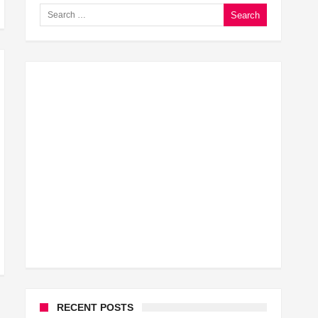
Search for:
घूसखोर अफसरों पर एक्शन.. दो-दो अफसर घूस लेते गिरफ्तार
बिहार में एक और सिक्स लेन की मंजूरी.. जानिए किन-किन जिलों से 
क्रिकेटर ईशान किशन की शादी फिक्स, गर्लफ्रेंड से होगी शादी.. ईशान 
बिहारवासियों के लिए खुशखबरी.. बिहटा से भी बड़ा बनेगा एयरपोर्ट ..
साइबर ठगी गिरोह का भंडोफोड़.. 5 बदमाश गिरफ्तार.. कहीं आप भी तो
बिहार सरकार का बड़ा फैसला, ऑटो-बस में अश्लील गाने बजाया तो
नालंदा में विजिलेंस की बड़ी कार्रवाई, घूसखोर अफसर गिरफ्तार.. जा
RECENT POSTS