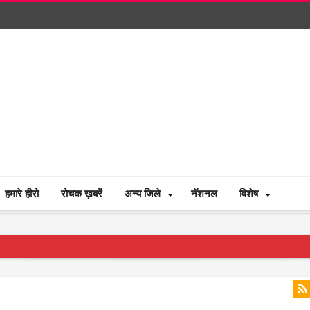
हमारे हीरो
रोचक ख़बरें
अन्य जिले
नॅशनल
विशेष