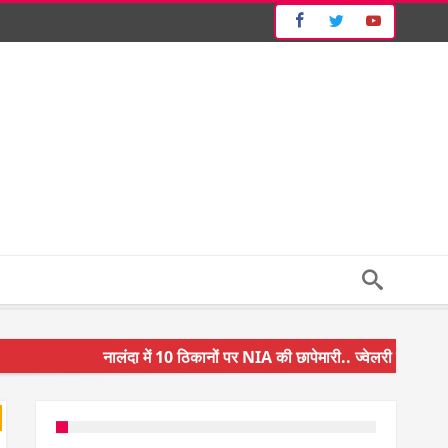
नालंदा में 10 ठिकानों पर NIA की छापेमारी.. ज्वेलरी शॉप और गन 
किसान के बेटे ने किया कमाल.. 3 करोड़ का पैकेज
अंचल पदाधिकारी (CO) बर्खास्त.. फर्जीवाड़ा कर पाई थी नौकरी.. 