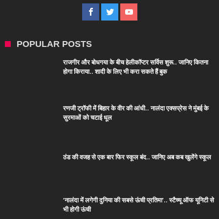
POPULAR POSTS
राजगीर और बोधगया के बीच हेलीकॉप्टर सर्विस शुरू.. जानिए कितना
होगा किराया.. शादी के लिए भी करा सकते हैं बुक
रणजी ट्रॉफी में बिहार के वीर की आंधी.. नालंदा एक्सप्रेस ने मुंबई के
सुरमाओं को चटाई धूल
ठंड की वजह से एक बार फिर स्कूल बंद.. जानिए अब कब खुलेंगे स्कूल
‘नालंदा में लगेगी दुनिया की सबसे ऊंची प्रतिमा’.. स्टैच्यू ऑफ यूनिटी से
भी होगी ऊंची