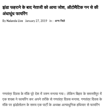
घूसखोर अफसरों पर एक्शन.. दो-दो अफसर घूस लेते गिरफ्त
झंडा फहराने के बाद नेताजी को आया जोश, ऑटोमैटिक गन से की
बिहार में एक और सिक्स लेन की मंजूरी.. जानिए किन-किन जि
अंधाधुंध फायरिंग
क्रिकेटर ईशान किशन की शादी फिक्स, गर्लफ्रेंड से होगी शादी
By
Nalanda Live
January 27, 2019
in :
अन्य जिले
बिहारवासियों के लिए खुशखबरी.. बिहटा से भी बड़ा बनेगा एयर
साइबर ठगी गिरोह का भंडोफोड़.. 5 बदमाश गिरफ्तार.. कहीं आ
बिहार सरकार का बड़ा फैसला, ऑटो-बस में अश्लील गाने बज
नालंदा में विजिलेंस की बड़ी कार्रवाई, घूसखोर अफसर गिरफ्त
गणतंत्र दिवस के मौके पूरे देश में जश्न मनाया गया। लेकिन बिहार के समस्तीपुर में
एक शख्स ने फायरिंग कर अपने तरीके से गणतंत्र दिवस मनाया. गणतंत्र दिवस के
मौके पर झंडोतोलन के समय एक पार्टी के अध्यक्ष अत्याधुनिक हथियार से फायरिंग