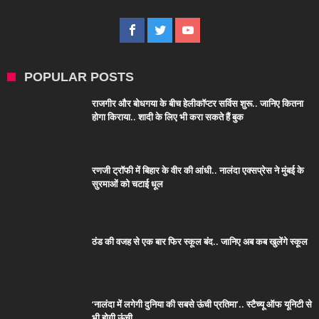
POPULAR POSTS
राजगीर और बोधगया के बीच हेलीकॉप्टर सर्विस शुरू.. जानिए कितना
होगा किराया.. शादी के लिए भी करा सकते हैं बुक
रणजी ट्रॉफी में बिहार के वीर की आंधी.. नालंदा एक्सप्रेस ने मुंबई के
सुरमाओं को चटाई धूल
ठंड की वजह से एक बार फिर स्कूल बंद.. जानिए अब कब खुलेंगे स्कूल
‘नालंदा में लगेगी दुनिया की सबसे ऊंची प्रतिमा’.. स्टैच्यू ऑफ यूनिटी से
भी होगी ऊंची