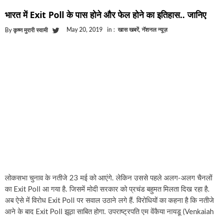
घूसखोर अफसरों पर एक्शन.. दो-दो अफसर घूस लेते गिरफ्ता
भारत में Exit Poll के पास होने और फेल होने का इतिहास.. जानिए
बिहार में एक और सिक्स लेन की मंजूरी.. जानिए किन-किन जिल
May 20, 2019
in :
खास खबरें
,
नॅशनल न्यूज़
By
कृष्ण मुरारी स्वामी
क्रिकेटर ईशान किशन की शादी फिक्स, गर्लफ्रेंड से होगी शादी.
बिहारवासियों के लिए खुशखबरी.. बिहटा से भी बड़ा बनेगा एयरप
साइबर ठगी गिरोह का भंडोफोड़.. 5 बदमाश गिरफ्तार.. कहीं आ
बिहार सरकार का बड़ा फैसला, ऑटो-बस में अश्लील गाने बज
नालंदा में विजिलेंस की बड़ी कार्रवाई, घूसखोर अफसर गिरफ्त
लोकसभा चुनाव के नतीजे 23 मई को आएंगे. लेकिन उससे पहले अलग-अलग चैनलों
का Exit Poll आ गया है. जिसमें मोदी सरकार को प्रचंड बहुमत मिलता दिख रहा है.
अब ऐसे में विरोध Exit Poll पर सवाल उठाने लगे हैं. विरोधियों का कहना है कि नतीजे
आने के बाद Exit Poll झूठा साबित होगा. उपराष्ट्रपति एम वेंकैया नायडू (Venkaiah