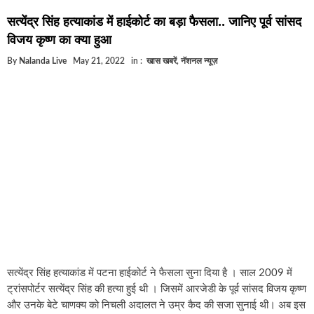
घूसखोर अफसरों पर एक्शन.. दो-दो अफसर घूस लेते गिरफ्ता
सत्येंद्र सिंह हत्याकांड में हाईकोर्ट का बड़ा फैसला.. जानिए पूर्व सांसद
बिहार में एक और सिक्स लेन की मंजूरी.. जानिए किन-किन जिल
विजय कृष्ण का क्या हुआ
क्रिकेटर ईशान किशन की शादी फिक्स, गर्लफ्रेंड से होगी शादी.
By
Nalanda Live
May 21, 2022
in :
खास खबरें
,
नॅशनल न्यूज़
बिहारवासियों के लिए खुशखबरी.. बिहटा से भी बड़ा बनेगा एयरप
साइबर ठगी गिरोह का भंडोफोड़.. 5 बदमाश गिरफ्तार.. कहीं आ
बिहार सरकार का बड़ा फैसला, ऑटो-बस में अश्लील गाने बज
नालंदा में विजिलेंस की बड़ी कार्रवाई, घूसखोर अफसर गिरफ्त
सत्येंद्र सिंह हत्याकांड में पटना हाईकोर्ट ने फैसला सुना दिया है । साल 2009 में
ट्रांसपोर्टर सत्येंद्र सिंह की हत्या हुई थी । जिसमें आरजेडी के पूर्व सांसद विजय कृष्ण
और उनके बेटे चाणक्य को निचली अदालत ने उम्र कैद की सजा सुनाई थी। अब इस