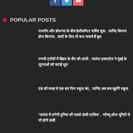
POPULAR POSTS
राजगीर और बोधगया के बीच हेलीकॉप्टर सर्विस शुरू.. जानिए कितना
होगा किराया.. शादी के लिए भी करा सकते हैं बुक
रणजी ट्रॉफी में बिहार के वीर की आंधी.. नालंदा एक्सप्रेस ने मुंबई के
सुरमाओं को चटाई धूल
ठंड की वजह से एक बार फिर स्कूल बंद.. जानिए अब कब खुलेंगे स्कूल
‘नालंदा में लगेगी दुनिया की सबसे ऊंची प्रतिमा’.. स्टैच्यू ऑफ यूनिटी से
भी होगी ऊंची