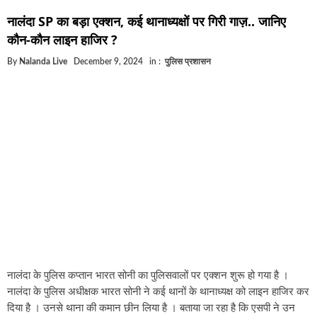
घूसखोर अफसरों पर एक्शन.. दो-दो अफसर घूस लेते गिरफ्तार
नालंदा SP का बड़ा एक्शन, कई थानाध्यक्षों पर गिरी गाज़.. जानिए
बिहार में एक और सिक्स लेन की मंजूरी.. जानिए किन-किन जिलों से 
कौन-कौन लाइन हाजिर ?
क्रिकेटर ईशान किशन की शादी फिक्स, गर्लफ्रेंड से होगी शादी.. ईशान
By
Nalanda Live
December 9, 2024
in :
पुलिस प्रशासन
बिहारवासियों के लिए खुशखबरी.. बिहटा से भी बड़ा बनेगा एयरपोर्ट .
साइबर ठगी गिरोह का भंडोफोड़.. 5 बदमाश गिरफ्तार.. कहीं आप भी त
बिहार सरकार का बड़ा फैसला, ऑटो-बस में अश्लील गाने बजाया तो
नालंदा में विजिलेंस की बड़ी कार्रवाई, घूसखोर अफसर गिरफ्तार.. ज
नालंदा के पुलिस कप्तान भारत सोनी का पुलिसवालों पर एक्शन शुरू हो गया है ।
नालंदा के पुलिस अधीक्षक भारत सोनी ने कई थानों के थानाध्यक्ष को लाइन हाजिर कर
दिया है । उनसे थाना की कमान छीन लिया है । बताया जा रहा है कि एसपी ने उन