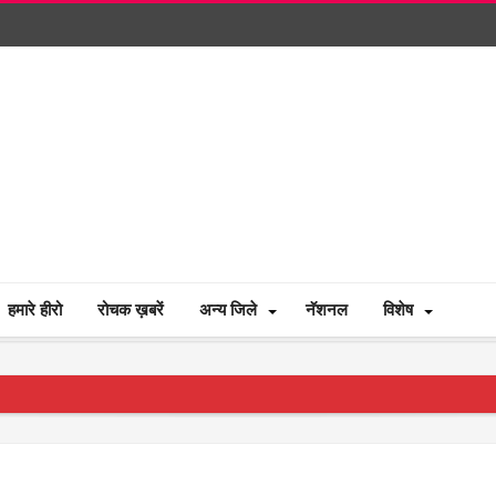
हमारे हीरो
रोचक ख़बरें
अन्य जिले
नॅशनल
विशेष