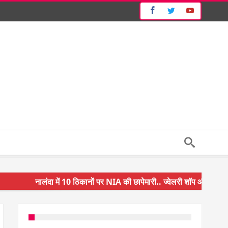
नालंदा में 10 ठिकानों पर NIA की छापेमारी.. ज्वेलरी शॉप और गन हाउस पर कार
किसान के बेटे ने किया कमाल.. 3 करोड़ का पैकेज
अंचल पदाधिकारी (CO) बर्खास्त.. फर्जीवाड़ा कर पाई थी नौकरी.. जानिए पूरा 