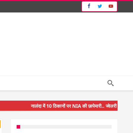
नालंदा में 10 ठिकानों पर NIA की छापेमारी.. ज्वेलरी शॉप और गन 
किसान के बेटे ने किया कमाल.. 3 करोड़ का पैकेज
अंचल पदाधिकारी (CO) बर्खास्त.. फर्जीवाड़ा कर पाई थी नौकरी.. 