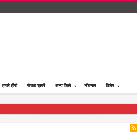
हमारे हीरो
रोचक ख़बरें
अन्य जिले
नॅशनल
विशेष