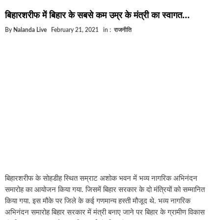
घूसखोर अफसरों पर एक्शन.. दो-दो अफसर घूस लेते गिरफ्तार
बिहारशरीफ में बिहार के सबसे कम उम्र के मंत्री का स्वागत…
बिहार में एक और सिक्स लेन की मंजूरी.. जानिए किन-किन जिलों 
By
Nalanda Live
February 21, 2021
in :
राजनीति
क्रिकेटर ईशान किशन की शादी फिक्स, गर्लफ्रेंड से होगी शादी.. ई
बिहारवासियों के लिए खुशखबरी.. बिहटा से भी बड़ा बनेगा एयरपोर्
साइबर ठगी गिरोह का भंडोफोड़.. 5 बदमाश गिरफ्तार.. कहीं आप भ
बिहार सरकार का बड़ा फैसला, ऑटो-बस में अश्लील गाने बजाया
नालंदा में विजिलेंस की बड़ी कार्रवाई, घूसखोर अफसर गिरफ्तार.
बिहारशरीफ के सोहडीह स्थित सम्राट अशोक भवन में भव्य नागरिक अभिनंदन
समारोह का आयोजन किया गया. जिसमें बिहार सरकार के दो मंत्रियों को सम्मानित
किया गया. इस मौके पर जिले के कई गणमान्य हस्ती मौजूद थे. भव्य नागरिक
अभिनंदन समारोह बिहार सरकार में मंत्री बनाए जाने पर बिहार के ग्रामीण विकास