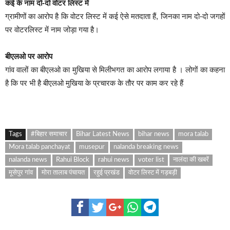
कई के नाम दो-दो वोटर लिस्ट में
ग्रामीणों का आरोप है कि वोटर लिस्ट में कई ऐसे मतदाता हैं, जिनका नाम दो-दो जगहों
पर वोटरलिस्ट में नाम जोड़ा गया है।
बीएलओ पर आरोप
गांव वालों का बीएलओ का मुखिया से मिलीभगत का आरोप लगाया है । लोगों का कहना
है कि पर भी है बीएलओ मुखिया के प्रचारक के तौर पर काम कर रहे हैं
Tags
#बिहार समाचार
Bihar Latest News
bihar news
mora talab
Mora talab panchayat
musepur
nalanda breaking news
nalanda news
Rahui Block
rahui news
voter list
नालंदा की खबरें
मूसेपुर गांव
मोरा तालाब पंचायत
रहुई प्रखंड
वोटर लिस्ट में गड़बड़ी