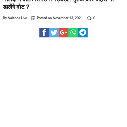
घूसखोर अफसरों पर एक्शन.. दो-दो अफसर घूस लेते गिरफ्तार
डालेंगे वोट ?
बिहार में एक और सिक्स लेन की मंजूरी.. जानिए किन-किन जिलों से गुजरेगा
By
Nalanda Live
Posted on
November 13, 2021
0
क्रिकेटर ईशान किशन की शादी फिक्स, गर्लफ्रेंड से होगी शादी.. ईशान के गर्ल
बिहारवासियों के लिए खुशखबरी.. बिहटा से भी बड़ा बनेगा एयरपोर्ट .. जानिए 
साइबर ठगी गिरोह का भंडोफोड़.. 5 बदमाश गिरफ्तार.. कहीं आप भी तो नहीं 
बिहार सरकार का बड़ा फैसला, ऑटो-बस में अश्लील गाने बजाया तो..
नालंदा में विजिलेंस की बड़ी कार्रवाई, घूसखोर अफसर गिरफ्तार.. जानिए पूर