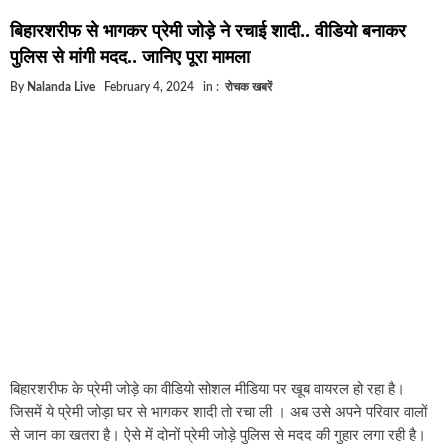
घूसखोर अफसरों पर एक्शन.. दो-दो अफसर घूस लेते गिरफ्तार
बिहारशरीफ से भागकर प्रेमी जोड़े ने रचाई शादी.. वीडियो बनाकर
बिहार में एक और सिक्स लेन की मंजूरी.. जानिए किन-किन जिलों से गुजरेग
पुलिस से मांगी मदद.. जानिए पूरा मामला
क्रिकेटर ईशान किशन की शादी फिक्स, गर्लफ्रेंड से होगी शादी.. ईशान के गर्
By
Nalanda Live
February 4, 2024
in :
रोचक खबरें
बिहारवासियों के लिए खुशखबरी.. बिहटा से भी बड़ा बनेगा एयरपोर्ट .. जानि
साइबर ठगी गिरोह का भंडोफोड़.. 5 बदमाश गिरफ्तार.. कहीं आप भी तो नहीं
बिहार सरकार का बड़ा फैसला, ऑटो-बस में अश्लील गाने बजाया तो..
नालंदा में विजिलेंस की बड़ी कार्रवाई, घूसखोर अफसर गिरफ्तार.. जानिए प
बिहारशरीफ के प्रेमी जोड़े का वीडियो सोशल मीडिया पर खूब वायरल हो रहा है।
जिसमें ये प्रेमी जोड़ा घर से भागकर शादी तो रचा ली । अब उसे अपने परिवार वालों
से जान का खतरा है। ऐसे में दोनों प्रेमी जोड़े पुलिस से मदद की गुहार लगा रही है।