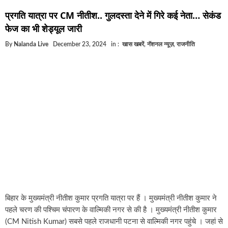
घूसखोर अफसरों पर एक्शन.. दो-दो अफसर घूस लेते गिरफ्तार
प्रगति यात्रा पर CM नीतीश.. गुलदस्ता देने में गिरे कई नेता… सेकंड
बिहार में एक और सिक्स लेन की मंजूरी.. जानिए किन-किन जिलों से गुजरेग
फेज का भी शेड्यूल जारी
क्रिकेटर ईशान किशन की शादी फिक्स, गर्लफ्रेंड से होगी शादी.. ईशान के गर्
By
Nalanda Live
December 23, 2024
in :
खास खबरें
,
नॅशनल न्यूज़
,
राजनीति
बिहारवासियों के लिए खुशखबरी.. बिहटा से भी बड़ा बनेगा एयरपोर्ट .. जानिए
साइबर ठगी गिरोह का भंडोफोड़.. 5 बदमाश गिरफ्तार.. कहीं आप भी तो नहीं 
बिहार सरकार का बड़ा फैसला, ऑटो-बस में अश्लील गाने बजाया तो..
नालंदा में विजिलेंस की बड़ी कार्रवाई, घूसखोर अफसर गिरफ्तार.. जानिए पू
बिहार के मुख्यमंत्री नीतीश कुमार प्रगति यात्रा पर हैं । मुख्यमंत्री नीतीश कुमार ने
पहले चरण की पश्चिम चंपारण के वाल्मिकी नगर से की है । मुख्यमंत्री नीतीश कुमार
(CM Nitish Kumar) सबसे पहले राजधानी पटना से वाल्मिकी नगर पहुंचे । जहां से