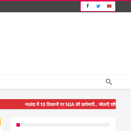
नालंदा में 10 ठिकानों पर NIA की छापेमारी.. ज्वेलरी शॉप और गन हाउस 
किसान के बेटे ने किया कमाल.. 3 करोड़ का पैकेज
अंचल पदाधिकारी (CO) बर्खास्त.. फर्जीवाड़ा कर पाई थी नौकरी.. जानिए