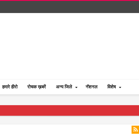
हमारे हीरो
रोचक ख़बरें
अन्य जिले
नॅशनल
विशेष