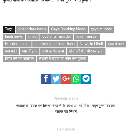
Tags
bihar crime news
Gaya Breaking News
gaya murder
hindi news
killed
love affair murder
lover murder
Murder in love
neemchak bathani thana
News in Hindi
इश्क में मर्डर
गया मर्डर
प्यार में हत्या
प्रेम प्रसंग हत्या
प्रेमी की पीट-पीटकर हत्या
बिहार क्राइम समाचार
लड़की ने लड़के को फोन कर बुलाया
Previous article
स्वतंत्रता दिवस पर तिरंगा फहराने के साथ आ गई मौत.. पद्मभूषण बिंदेश्वर
पाठक का निधन
Next article