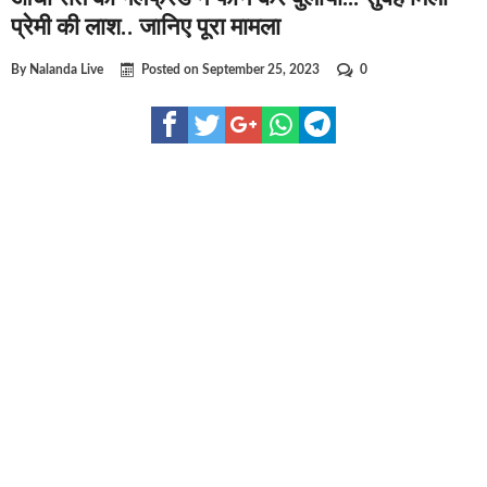
घूसखोर अफसरों पर एक्शन.. दो-दो अफसर घूस लेते गिरफ्तार
प्रेमी की लाश.. जानिए पूरा मामला
बिहार में एक और सिक्स लेन की मंजूरी.. जानिए किन-किन जिलों से गुज
By
Nalanda Live
Posted on
September 25, 2023
0
क्रिकेटर ईशान किशन की शादी फिक्स, गर्लफ्रेंड से होगी शादी.. ईशान के
बिहारवासियों के लिए खुशखबरी.. बिहटा से भी बड़ा बनेगा एयरपोर्ट .. ज
साइबर ठगी गिरोह का भंडोफोड़.. 5 बदमाश गिरफ्तार.. कहीं आप भी तो न
बिहार सरकार का बड़ा फैसला, ऑटो-बस में अश्लील गाने बजाया तो..
नालंदा में विजिलेंस की बड़ी कार्रवाई, घूसखोर अफसर गिरफ्तार.. जानि