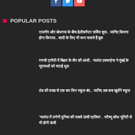
POPULAR POSTS
राजगीर और बोधगया के बीच हेलीकॉप्टर सर्विस शुरू.. जानिए कितना
होगा किराया.. शादी के लिए भी करा सकते हैं बुक
रणजी ट्रॉफी में बिहार के वीर की आंधी.. नालंदा एक्सप्रेस ने मुंबई के
सुरमाओं को चटाई धूल
ठंड की वजह से एक बार फिर स्कूल बंद.. जानिए अब कब खुलेंगे स्कूल
‘नालंदा में लगेगी दुनिया की सबसे ऊंची प्रतिमा’.. स्टैच्यू ऑफ यूनिटी से
भी होगी ऊंची