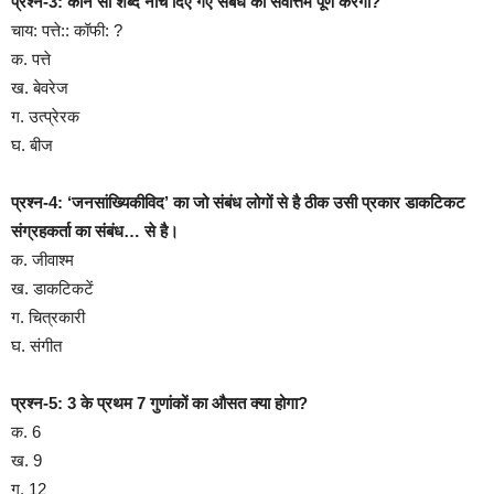
प्रश्न-3: कौन सा शब्द नीच दिए गए संबंध को सर्वोत्तम पूर्ण करेगा?
चाय: पत्ते:: कॉफी: ?
क. पत्ते
ख. बेवरेज
ग. उत्प्रेरक
घ. बीज
प्रश्न-4: ‘जनसांख्यिकीविद’ का जो संबंध लोगों से है ठीक उसी प्रकार डाकटिकट
संग्रहकर्ता का संबंध… से है।
क. जीवाश्म
ख. डाकटिकटें
ग. चित्रकारी
घ. संगीत
प्रश्न-5: 3 के प्रथम 7 गुणांकों का औसत क्या होगा?
क. 6
ख. 9
ग. 12