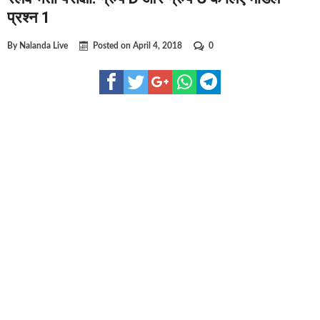
घूसखोर अफसरों पर एक्शन.. दो-दो अफसर घूस लेते गिरफ्तार
प्रश्न 1
बिहार में एक और सिक्स लेन की मंजूरी.. जानिए किन-किन जिलों से गुजरेगा ?
By
Nalanda Live
Posted on
April 4, 2018
0
क्रिकेटर ईशान किशन की शादी फिक्स, गर्लफ्रेंड से होगी शादी.. ईशान के गर्लफ्र
बिहारवासियों के लिए खुशखबरी.. बिहटा से भी बड़ा बनेगा एयरपोर्ट .. जानिए कह
साइबर ठगी गिरोह का भंडोफोड़.. 5 बदमाश गिरफ्तार.. कहीं आप भी तो नहीं बने
बिहार सरकार का बड़ा फैसला, ऑटो-बस में अश्लील गाने बजाया तो..
नालंदा में विजिलेंस की बड़ी कार्रवाई, घूसखोर अफसर गिरफ्तार.. जानिए पूरा 