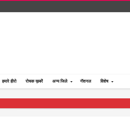
हमारे हीरो
रोचक ख़बरें
अन्य जिले
नॅशनल
विशेष