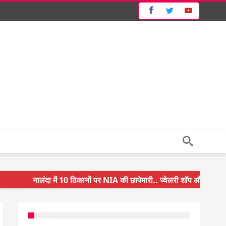
नालंदा में 10 ठिकानों पर NIA की छापेमारी.. ज्वेलरी शॉप और गन हाउस पर कार्
किसान के बेटे ने किया कमाल.. 3 करोड़ का पैकेज
अंचल पदाधिकारी (CO) बर्खास्त.. फर्जीवाड़ा कर पाई थी नौकरी.. जानिए पूरा म