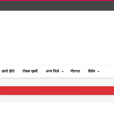
हमारे हीरो
रोचक ख़बरें
अन्य जिले
नॅशनल
विशेष