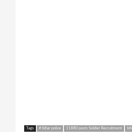
Tags
# bihar police
11880 posts Soldier Recruitment
bih