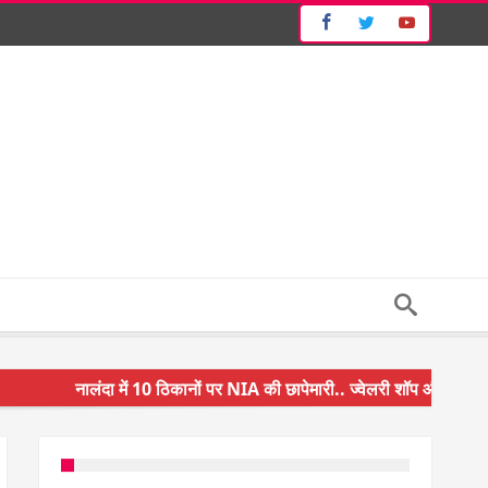
नालंदा में 10 ठिकानों पर NIA की छापेमारी.. ज्वेलरी शॉप और गन हाउस पर कार्
किसान के बेटे ने किया कमाल.. 3 करोड़ का पैकेज
अंचल पदाधिकारी (CO) बर्खास्त.. फर्जीवाड़ा कर पाई थी नौकरी.. जानिए पूरा म