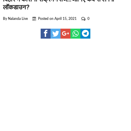
घूसखोर अफसरों पर एक्शन.. दो-दो अफसर घूस लेते गिरफ्तार
लॉकडाउन?
बिहार में एक और सिक्स लेन की मंजूरी.. जानिए किन-किन जिलों से गुजरेगा 
By
Nalanda Live
Posted on
April 15, 2021
0
क्रिकेटर ईशान किशन की शादी फिक्स, गर्लफ्रेंड से होगी शादी.. ईशान के गर्ल
बिहारवासियों के लिए खुशखबरी.. बिहटा से भी बड़ा बनेगा एयरपोर्ट .. जानिए 
साइबर ठगी गिरोह का भंडोफोड़.. 5 बदमाश गिरफ्तार.. कहीं आप भी तो नहीं ब
बिहार सरकार का बड़ा फैसला, ऑटो-बस में अश्लील गाने बजाया तो..
नालंदा में विजिलेंस की बड़ी कार्रवाई, घूसखोर अफसर गिरफ्तार.. जानिए पूर