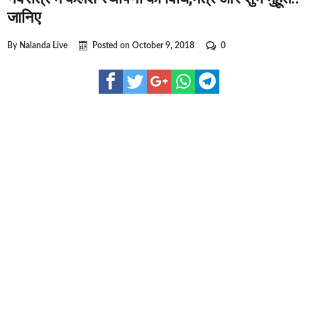
घूसखोर अफसरों पर एक्शन.. दो-दो अफसर घूस लेते गिरफ्तार
जानिए
बिहार में एक और सिक्स लेन की मंजूरी.. जानिए किन-किन जिलों से गुजरे
By
Nalanda Live
Posted on
October 9, 2018
0
क्रिकेटर ईशान किशन की शादी फिक्स, गर्लफ्रेंड से होगी शादी.. ईशान के ग
बिहारवासियों के लिए खुशखबरी.. बिहटा से भी बड़ा बनेगा एयरपोर्ट .. जान
साइबर ठगी गिरोह का भंडोफोड़.. 5 बदमाश गिरफ्तार.. कहीं आप भी तो नही
बिहार सरकार का बड़ा फैसला, ऑटो-बस में अश्लील गाने बजाया तो..
नालंदा में विजिलेंस की बड़ी कार्रवाई, घूसखोर अफसर गिरफ्तार.. जानिए 