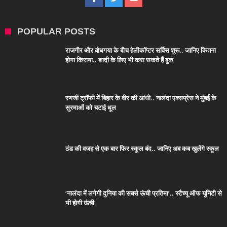
POPULAR POSTS
राजगीर और बोधगया के बीच हेलीकॉप्टर सर्विस शुरू.. जानिए कितना
होगा किराया.. शादी के लिए भी करा सकते हैं बुक
रणजी ट्रॉफी में बिहार के वीर की आंधी.. नालंदा एक्सप्रेस ने मुंबई के
सुरमाओं को चटाई धूल
ठंड की वजह से एक बार फिर स्कूल बंद.. जानिए अब कब खुलेंगे स्कूल
‘नालंदा में लगेगी दुनिया की सबसे ऊंची प्रतिमा’.. स्टैच्यू ऑफ यूनिटी से
भी होगी ऊंची