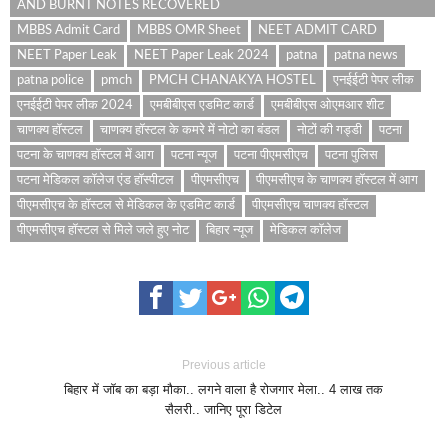
AND BURNT NOTES RECOVERED
MBBS Admit Card
MBBS OMR Sheet
NEET ADMIT CARD
NEET Paper Leak
NEET Paper Leak 2024
patna
patna news
patna police
pmch
PMCH CHANAKYA HOSTEL
एनईईटी पेपर लीक
एनईईटी पेपर लीक 2024
एमबीबीएस एडमिट कार्ड
एमबीबीएस ओएमआर शीट
चाणक्य हॉस्टल
चाणक्य हॉस्टल के कमरे में नोटो का बंडल
नोटों की गड्डी
पटना
पटना के चाणक्य हॉस्टल में आग
पटना न्यूज
पटना पीएमसीएच
पटना पुलिस
पटना मेडिकल कॉलेज एंड हॉस्पीटल
पीएमसीएच
पीएमसीएच के चाणक्य हॉस्टल में आग
पीएमसीएच के हॉस्टल से मेडिकल के एडमिट कार्ड
पीएमसीएच चाणक्य हॉस्टल
पीएमसीएच हॉस्टल से मिले जले हुए नोट
बिहार न्यूज
मेडिकल कॉलेज
Previous article
बिहार में जॉब का बड़ा मौका.. लगने वाला है रोजगार मेला.. 4 लाख तक
सैलरी.. जानिए पूरा डिटेल