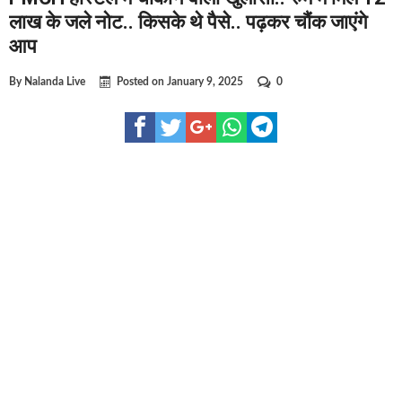
घूसखोर अफसरों पर एक्शन.. दो-दो अफसर घूस लेते गिरफ्तार
लाख के जले नोट.. किसके थे पैसे.. पढ़कर चौंक जाएंगे
बिहार में एक और सिक्स लेन की मंजूरी.. जानिए किन-किन जिलों से गुजरेगा ?
आप
क्रिकेटर ईशान किशन की शादी फिक्स, गर्लफ्रेंड से होगी शादी.. ईशान के गर्लफ्
By
Nalanda Live
Posted on
January 9, 2025
0
बिहारवासियों के लिए खुशखबरी.. बिहटा से भी बड़ा बनेगा एयरपोर्ट .. जानिए क
साइबर ठगी गिरोह का भंडोफोड़.. 5 बदमाश गिरफ्तार.. कहीं आप भी तो नहीं बन
बिहार सरकार का बड़ा फैसला, ऑटो-बस में अश्लील गाने बजाया तो..
नालंदा में विजिलेंस की बड़ी कार्रवाई, घूसखोर अफसर गिरफ्तार.. जानिए पूरा