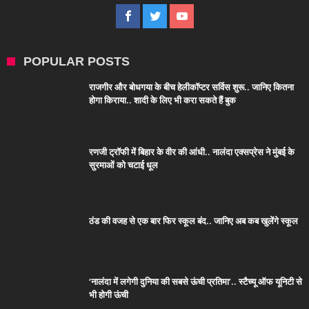
POPULAR POSTS
राजगीर और बोधगया के बीच हेलीकॉप्टर सर्विस शुरू.. जानिए कितना
होगा किराया.. शादी के लिए भी करा सकते हैं बुक
रणजी ट्रॉफी में बिहार के वीर की आंधी.. नालंदा एक्सप्रेस ने मुंबई के
सुरमाओं को चटाई धूल
ठंड की वजह से एक बार फिर स्कूल बंद.. जानिए अब कब खुलेंगे स्कूल
‘नालंदा में लगेगी दुनिया की सबसे ऊंची प्रतिमा’.. स्टैच्यू ऑफ यूनिटी से
भी होगी ऊंची