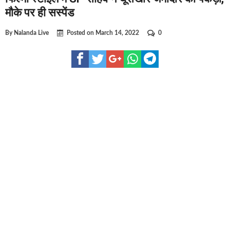
घूसखोर अफसरों पर एक्शन.. दो-दो अफसर घूस लेते गिरफ्तार
मौके पर ही सस्पेंड
बिहार में एक और सिक्स लेन की मंजूरी.. जानिए किन-किन जिलों से गुजरेगा ?
By
Nalanda Live
Posted on
March 14, 2022
0
क्रिकेटर ईशान किशन की शादी फिक्स, गर्लफ्रेंड से होगी शादी.. ईशान के गर्लफ्र
बिहारवासियों के लिए खुशखबरी.. बिहटा से भी बड़ा बनेगा एयरपोर्ट .. जानिए कहा
साइबर ठगी गिरोह का भंडोफोड़.. 5 बदमाश गिरफ्तार.. कहीं आप भी तो नहीं बने
बिहार सरकार का बड़ा फैसला, ऑटो-बस में अश्लील गाने बजाया तो..
नालंदा में विजिलेंस की बड़ी कार्रवाई, घूसखोर अफसर गिरफ्तार.. जानिए पूरा म