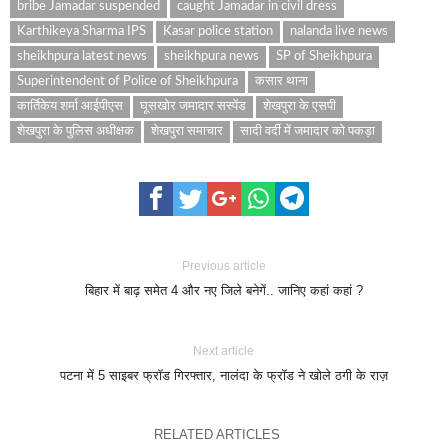
bribe Jamadar suspended
caught Jamadar in civil dress
Karthikeya Sharma IPS
Kasar police station
nalanda live news
sheikhpura latest news
sheikhpura news
SP of Sheikhpura
Superintendent of Police of Sheikhpura
कसार थाना
कार्तिकेय शर्मा आईपीएस
घूसखोर जमादार सस्पेंड
शेखपुरा के एसपी
शेखपुरा के पुलिस अधीक्षक
शेखपुरा समाचार
सादी वर्दी में जमादार को पकड़ा
Previous article
बिहार में बाढ़ समेत 4 और नए जिले बनेगें.. जानिए कहां कहां ?
Next article
पटना में 5 साइबर फ्रॉड गिरफ्तार, नालंदा के फ्रॉड ने खोले ठगी के राज़
RELATED ARTICLES