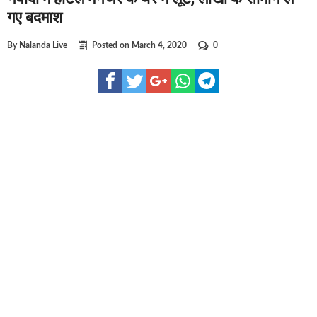
घूसखोर अफसरों पर एक्शन.. दो-दो अफसर घूस लेते गिरफ्तार
गए बदमाश
बिहार में एक और सिक्स लेन की मंजूरी.. जानिए किन-किन जिलों से गु
By
Nalanda Live
Posted on
March 4, 2020
0
क्रिकेटर ईशान किशन की शादी फिक्स, गर्लफ्रेंड से होगी शादी.. ईशान के
बिहारवासियों के लिए खुशखबरी.. बिहटा से भी बड़ा बनेगा एयरपोर्ट .. ज
साइबर ठगी गिरोह का भंडोफोड़.. 5 बदमाश गिरफ्तार.. कहीं आप भी तो न
बिहार सरकार का बड़ा फैसला, ऑटो-बस में अश्लील गाने बजाया तो..
नालंदा में विजिलेंस की बड़ी कार्रवाई, घूसखोर अफसर गिरफ्तार.. जानि