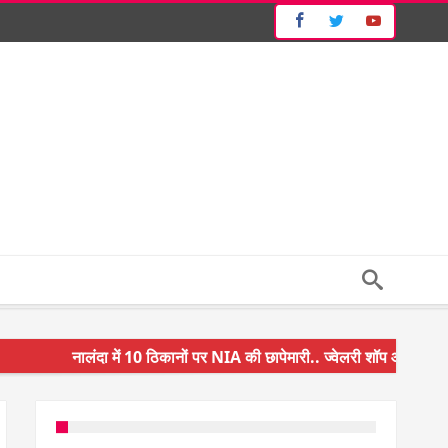
नालंदा में 10 ठिकानों पर NIA की छापेमारी.. ज्वेलरी शॉप और गन हाउस पर कार
किसान के बेटे ने किया कमाल.. 3 करोड़ का पैकेज
अंचल पदाधिकारी (CO) बर्खास्त.. फर्जीवाड़ा कर पाई थी नौकरी.. जानिए पूरा 