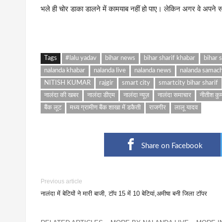
भले ही चोर डाका डालने में कामयाब नहीं हो पाए। लेकिन अगर वे अपने सा
Tags
#lalu yadav
bihar news
bihar sharif khabar
bihar 
nalanda khabar
nalanda live
nalanda news
nalanda samac
NITISH KUMAR
rajgir
smart city
smartcity bihar sharif
नालंदा की खबर
नालंदा डीएम
नालंदा न्यूज़
नालंदा समाचार
नीतीश कु
बैंक लूट
मध्य ग्रामीण बैंक शाखा में डकैती
राजगीर
लालू यादव
Share on Facebook
Previous article
नालंदा में बेटियों ने मारी बाजी, टॉप 15 में 10 बेटियां,अमीषा बनी जिला टॉपर