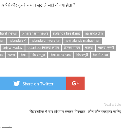
थ पैसे और दूसरे सामान लूट ले जाते तो क्या होता ?
sharif news
biharsharif news
nalanda breaking
nalanda dm
har
nalanda SP
nalanda university
navnalanda mahavihar
tejswi yadav
udantpuriनालंदा लाइव
तेजस्वी यादव
नालंदा
नालंदा एसपी
मार
पटना
बिहार
बिहार न्यूज
बिहारशरीफ खबर
बिहारश्री
बैंक में डाका
Share on Twitter
Next article
बिहारशरीफ में चार हथियार तस्कर गिरफ्तार, कौन-कौन पकड़ाया जानिए