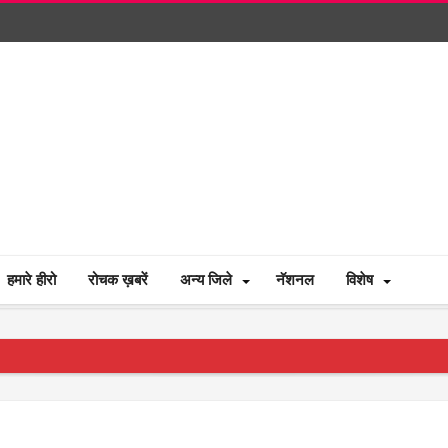
हमारे हीरो
रोचक ख़बरें
अन्य जिले
नॅशनल
विशेष