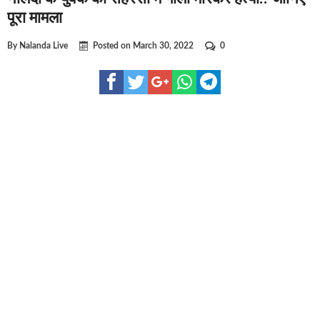
घूसखोर अफसरों पर एक्शन.. दो-दो अफसर घूस लेते गिरफ्तार
पूरा मामला
बिहार में एक और सिक्स लेन की मंजूरी.. जानिए किन-किन जिलों से गुजरेगा
By
Nalanda Live
Posted on
March 30, 2022
0
क्रिकेटर ईशान किशन की शादी फिक्स, गर्लफ्रेंड से होगी शादी.. ईशान के गर्
बिहारवासियों के लिए खुशखबरी.. बिहटा से भी बड़ा बनेगा एयरपोर्ट .. जानिए
साइबर ठगी गिरोह का भंडोफोड़.. 5 बदमाश गिरफ्तार.. कहीं आप भी तो नहीं 
बिहार सरकार का बड़ा फैसला, ऑटो-बस में अश्लील गाने बजाया तो..
नालंदा में विजिलेंस की बड़ी कार्रवाई, घूसखोर अफसर गिरफ्तार.. जानिए पू