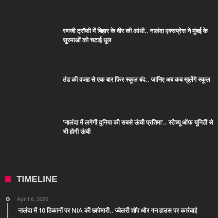
रणजी ट्रॉफी में बिहार के वीर की आंधी.. नालंदा एक्सप्रेस ने मुंबई के
सुरमाओं को चटाई धूल
ठंड की वजह से एक बार फिर स्कूल बंद.. जानिए अब कब खुलेंगे स्कूल
‘नालंदा में लगेगी दुनिया की सबसे ऊंची प्रतिमा’.. स्टैच्यू ऑफ यूनिटी से
भी होगी ऊंची
TIMELINE
April 6, 2026
नालंदा में 10 ठिकानों पर NIA की छापेमारी.. ज्वेलरी शॉप और गन हाउस पर कार्रवाई