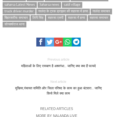
saharsa Latest News
Saharsa news
saidi village
truck driver murder
नालंदा के ट्रक ड्राइवर की सहरसा में हत्या
नालंदा समाचार
बिहारशरीफ समाचार
लिपि सिंह
सहरसा एसपी
सहरसा में हत्या
सहरसा समाचार
सोनवर्षाराज थाना
Previous article
महिलाओं के लिए रामबाण है अश्वगंधा.. जानिए क्या क्या हैं फायदे
Next article
मुखिया,पंचायत समिति और जिला परिषद के काम का हुआ बंटवारा.. जानिए
किसे मिले क्या काम
RELATED ARTICLES
MORE BY NALANDA LIVE