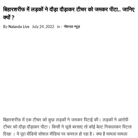
घूसखोर अफसरों पर एक्शन.. दो-दो अफसर घूस लेते गिरफ्तार
बिहारशरीफ में लड़कों ने दौड़ा दौड़ाकर टीचर को जमकर पीटा.. जानिए
बिहार में एक और सिक्स लेन की मंजूरी.. जानिए किन-किन जिलों से गुजरेगा
क्यों ?
क्रिकेटर ईशान किशन की शादी फिक्स, गर्लफ्रेंड से होगी शादी.. ईशान के गर्
By
Nalanda Live
July 24, 2022
in :
नॅशनल न्यूज़
बिहारवासियों के लिए खुशखबरी.. बिहटा से भी बड़ा बनेगा एयरपोर्ट .. जानिए
साइबर ठगी गिरोह का भंडोफोड़.. 5 बदमाश गिरफ्तार.. कहीं आप भी तो नहीं 
बिहार सरकार का बड़ा फैसला, ऑटो-बस में अश्लील गाने बजाया तो..
नालंदा में विजिलेंस की बड़ी कार्रवाई, घूसखोर अफसर गिरफ्तार.. जानिए पू
बिहारशरीफ में एक टीचर को कुछ लड़कों ने जमकर पिटाई की। लड़कों ने आरोपी
टीचर को दौड़ा दौड़ाकर पीटा। किसी ने घूसे बरसाए तो कोई बेल्ट निकालकर पिटता
दिखा । ये पूरा वीडियो सोशल मीडिया पर वायरल हो रहा है। क्या है मामला मामला