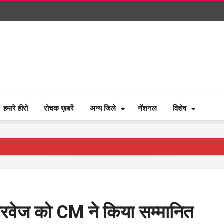
हमारे हीरो
रोचक ख़बरें
अन्य जिले
नॅशनल
विशेष
रवेज को CM ने किया सम्मानित