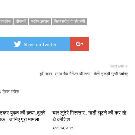
न परवेज
डीएसपी
परवेज इमरान
बिहारशरीफ के डीएसपी
Share on Twitter
Next article
बुरी खबर- अगवा बैंक मैनेजर की हत्या.. कैसे सुलझी गुत्थी जानिए
बिहार शरीफ
ीटकर युवक की हत्या..दूसरे
चार लुटेरे गिरफ्तार.. गाड़ी लूटने की कर रहे
युवक.. जानिए पूरा मामला
थे कोशिश
April 24, 2022