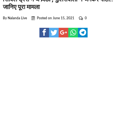
घूसखोर अफसरों पर एक्शन.. दो-दो अफसर घूस लेते गिरफ्तार
जानिए पूरा मामला
बिहार में एक और सिक्स लेन की मंजूरी.. जानिए किन-किन जिलों से
By
Nalanda Live
Posted on
June 15, 2021
0
क्रिकेटर ईशान किशन की शादी फिक्स, गर्लफ्रेंड से होगी शादी.. ईशा
बिहारवासियों के लिए खुशखबरी.. बिहटा से भी बड़ा बनेगा एयरपोर्ट 
साइबर ठगी गिरोह का भंडोफोड़.. 5 बदमाश गिरफ्तार.. कहीं आप भी 
बिहार सरकार का बड़ा फैसला, ऑटो-बस में अश्लील गाने बजाया त
नालंदा में विजिलेंस की बड़ी कार्रवाई, घूसखोर अफसर गिरफ्तार.. 