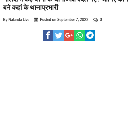
घूसखोर अफसरों पर एक्शन.. दो-दो अफसर घूस लेते गिरफ्तार
बने कहां के थानाप्रभारी
बिहार में एक और सिक्स लेन की मंजूरी.. जानिए किन-किन जिलों से गुजरेगा
By
Nalanda Live
Posted on
September 7, 2022
0
क्रिकेटर ईशान किशन की शादी फिक्स, गर्लफ्रेंड से होगी शादी.. ईशान के गर्
बिहारवासियों के लिए खुशखबरी.. बिहटा से भी बड़ा बनेगा एयरपोर्ट .. जानिए
साइबर ठगी गिरोह का भंडोफोड़.. 5 बदमाश गिरफ्तार.. कहीं आप भी तो नहीं 
बिहार सरकार का बड़ा फैसला, ऑटो-बस में अश्लील गाने बजाया तो..
नालंदा में विजिलेंस की बड़ी कार्रवाई, घूसखोर अफसर गिरफ्तार.. जानिए पू