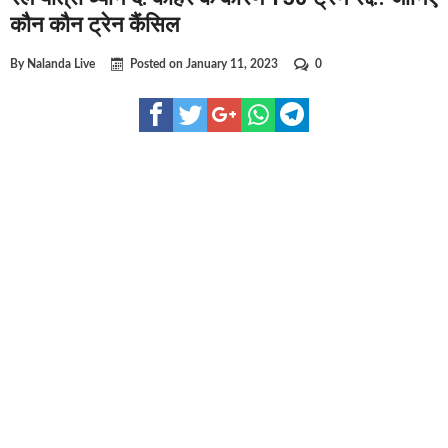
घूसखोर अफसरों पर एक्शन.. दो-दो अफसर घूस लेते गिरफ्तार
कौन कौन ट्रेन कैंसिल
बिहार में एक और सिक्स लेन की मंजूरी.. जानिए किन-किन जिलों से गुजरेगा 
By
Nalanda Live
Posted on
January 11, 2023
0
क्रिकेटर ईशान किशन की शादी फिक्स, गर्लफ्रेंड से होगी शादी.. ईशान के गर्लफ
बिहारवासियों के लिए खुशखबरी.. बिहटा से भी बड़ा बनेगा एयरपोर्ट .. जानिए 
साइबर ठगी गिरोह का भंडोफोड़.. 5 बदमाश गिरफ्तार.. कहीं आप भी तो नहीं ब
बिहार सरकार का बड़ा फैसला, ऑटो-बस में अश्लील गाने बजाया तो..
नालंदा में विजिलेंस की बड़ी कार्रवाई, घूसखोर अफसर गिरफ्तार.. जानिए पूर