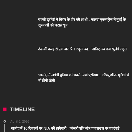
रणजी ट्रॉफी में बिहार के वीर की आंधी.. नालंदा एक्सप्रेस ने मुंबई के
सुरमाओं को चटाई धूल
ठंड की वजह से एक बार फिर स्कूल बंद.. जानिए अब कब खुलेंगे स्कूल
‘नालंदा में लगेगी दुनिया की सबसे ऊंची प्रतिमा’.. स्टैच्यू ऑफ यूनिटी से
भी होगी ऊंची
TIMELINE
April 6, 2026
नालंदा में 10 ठिकानों पर NIA की छापेमारी.. ज्वेलरी शॉप और गन हाउस पर कार्रवाई