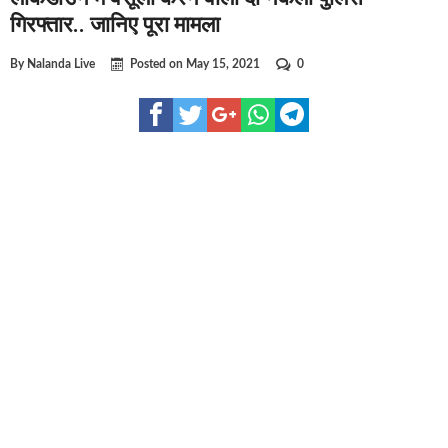
घूसखोर अफसरों पर एक्शन.. दो-दो अफसर घूस लेते गिरफ्तार
गिरफ्तार.. जानिए पूरा मामला
बिहार में एक और सिक्स लेन की मंजूरी.. जानिए किन-किन जिलों से गुजरेग
By
Nalanda Live
Posted on
May 15, 2021
0
क्रिकेटर ईशान किशन की शादी फिक्स, गर्लफ्रेंड से होगी शादी.. ईशान के गर्
बिहारवासियों के लिए खुशखबरी.. बिहटा से भी बड़ा बनेगा एयरपोर्ट .. जानिए
साइबर ठगी गिरोह का भंडोफोड़.. 5 बदमाश गिरफ्तार.. कहीं आप भी तो नहीं 
बिहार सरकार का बड़ा फैसला, ऑटो-बस में अश्लील गाने बजाया तो..
नालंदा में विजिलेंस की बड़ी कार्रवाई, घूसखोर अफसर गिरफ्तार.. जानिए पू