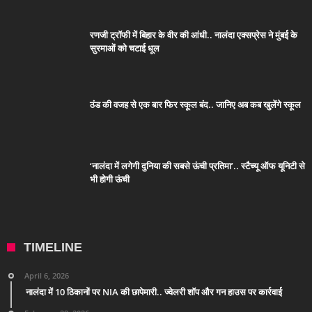
रणजी ट्रॉफी में बिहार के वीर की आंधी.. नालंदा एक्सप्रेस ने मुंबई के
सुरमाओं को चटाई धूल
ठंड की वजह से एक बार फिर स्कूल बंद.. जानिए अब कब खुलेंगे स्कूल
‘नालंदा में लगेगी दुनिया की सबसे ऊंची प्रतिमा’.. स्टैच्यू ऑफ यूनिटी से
भी होगी ऊंची
TIMELINE
April 6, 2026
नालंदा में 10 ठिकानों पर NIA की छापेमारी.. ज्वेलरी शॉप और गन हाउस पर कार्रवाई