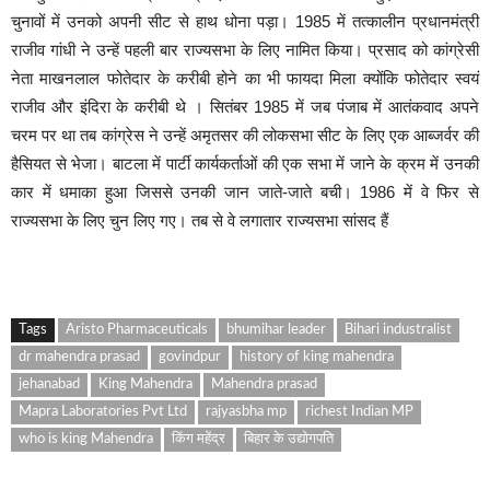
चुनावों में उनको अपनी सीट से हाथ धोना पड़ा। 1985 में तत्कालीन प्रधानमंत्री
राजीव गांधी ने उन्हें पहली बार राज्यसभा के लिए नामित किया। प्रसाद को कांग्रेसी
नेता माखनलाल फोतेदार के करीबी होने का भी फायदा मिला क्योंकि फोतेदार स्वयं
राजीव और इंदिरा के करीबी थे । सितंबर 1985 में जब पंजाब में आतंकवाद अपने
चरम पर था तब कांग्रेस ने उन्हें अमृतसर की लोकसभा सीट के लिए एक आब्जर्वर की
हैसियत से भेजा। बाटला में पार्टी कार्यकर्ताओं की एक सभा में जाने के क्रम में उनकी
कार में धमाका हुआ जिससे उनकी जान जाते-जाते बची। 1986 में वे फिर से
राज्यसभा के लिए चुन लिए गए। तब से वे लगातार राज्यसभा सांसद हैं
Tags
Aristo Pharmaceuticals
bhumihar leader
Bihari industralist
dr mahendra prasad
govindpur
history of king mahendra
jehanabad
King Mahendra
Mahendra prasad
Mapra Laboratories Pvt Ltd
rajyasbha mp
richest Indian MP
who is king Mahendra
किंग महेंद्र
बिहार के उद्योगपति