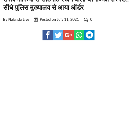
घूसखोर अफसरों पर एक्शन.. दो-दो अफसर घूस लेते गिरफ्तार
सीधे पुलिस मुख्यालय से आया ऑर्डर
बिहार में एक और सिक्स लेन की मंजूरी.. जानिए किन-किन जिलों से गुजरेगा 
By
Nalanda Live
Posted on
July 11, 2021
0
क्रिकेटर ईशान किशन की शादी फिक्स, गर्लफ्रेंड से होगी शादी.. ईशान के गर्ल
बिहारवासियों के लिए खुशखबरी.. बिहटा से भी बड़ा बनेगा एयरपोर्ट .. जानिए 
साइबर ठगी गिरोह का भंडोफोड़.. 5 बदमाश गिरफ्तार.. कहीं आप भी तो नहीं ब
बिहार सरकार का बड़ा फैसला, ऑटो-बस में अश्लील गाने बजाया तो..
नालंदा में विजिलेंस की बड़ी कार्रवाई, घूसखोर अफसर गिरफ्तार.. जानिए पूर