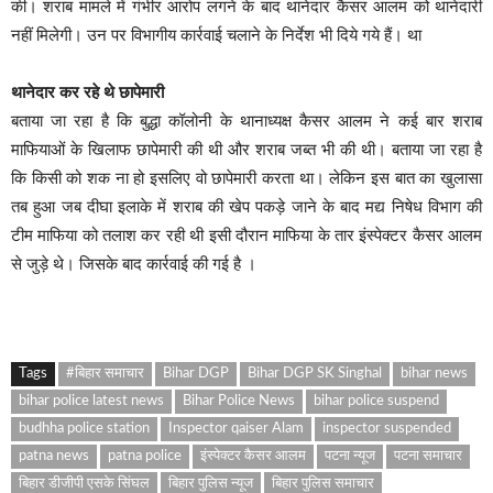
की। शराब मामले में गंभीर आरोप लगने के बाद थानेदार कैसर आलम को थानेदारी
नहीं मिलेगी। उन पर विभागीय कार्रवाई चलाने के निर्देश भी दिये गये हैं। था
थानेदार कर रहे थे छापेमारी
बताया जा रहा है कि बुद्धा कॉलोनी के थानाध्यक्ष कैसर आलम ने कई बार शराब
माफियाओं के खिलाफ छापेमारी की थी और शराब जब्त भी की थी। बताया जा रहा है
कि किसी को शक ना हो इसलिए वो छापेमारी करता था। लेकिन इस बात का खुलासा
तब हुआ जब दीघा इलाके में शराब की खेप पकड़े जाने के बाद मद्य निषेध विभाग की
टीम माफिया को तलाश कर रही थी इसी दौरान माफिया के तार इंस्पेक्टर कैसर आलम
से जुड़े थे। जिसके बाद कार्रवाई की गई है ।
Tags
#बिहार समाचार
Bihar DGP
Bihar DGP SK Singhal
bihar news
bihar police latest news
Bihar Police News
bihar police suspend
budhha police station
Inspector qaiser Alam
inspector suspended
patna news
patna police
इंस्पेक्टर कैसर आलम
पटना न्यूज
पटना समाचार
बिहार डीजीपी एसके सिंघल
बिहार पुलिस न्यूज
बिहार पुलिस समाचार