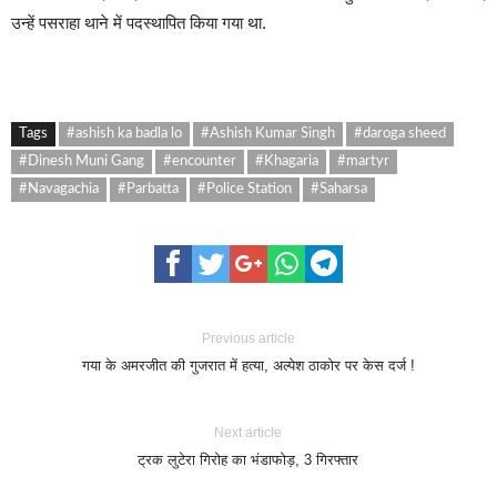
उन्हें पसराहा थाने में पदस्थापित किया गया था.
Tags
#ashish ka badla lo
#Ashish Kumar Singh
#daroga sheed
#Dinesh Muni Gang
#encounter
#Khagaria
#martyr
#Navagachia
#Parbatta
#Police Station
#Saharsa
Previous article
गया के अमरजीत की गुजरात में हत्या, अल्पेश ठाकोर पर केस दर्ज !
Next article
ट्रक लुटेरा गिरोह का भंडाफोड़, 3 गिरफ्तार