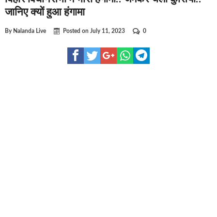
घूसखोर अफसरों पर एक्शन.. दो-दो अफसर घूस लेते गिरफ्तार
जानिए क्यों हुआ हंगामा
बिहार में एक और सिक्स लेन की मंजूरी.. जानिए किन-किन जिलों से गुजरेगा ?
By
Nalanda Live
Posted on
July 11, 2023
0
क्रिकेटर ईशान किशन की शादी फिक्स, गर्लफ्रेंड से होगी शादी.. ईशान के गर्लफ्र
बिहारवासियों के लिए खुशखबरी.. बिहटा से भी बड़ा बनेगा एयरपोर्ट .. जानिए कहा
साइबर ठगी गिरोह का भंडोफोड़.. 5 बदमाश गिरफ्तार.. कहीं आप भी तो नहीं बने
बिहार सरकार का बड़ा फैसला, ऑटो-बस में अश्लील गाने बजाया तो..
नालंदा में विजिलेंस की बड़ी कार्रवाई, घूसखोर अफसर गिरफ्तार.. जानिए पूरा म