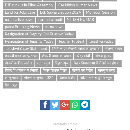
BJP ruckus in Bihar Assembly
Cm Nitish Kumar News
Land for Jobs case
Lok Sabha Election 2024
Monsoon Session
nalanda live news
narendra modi
NITISH KUMAR
patna Breaking News
patna news
Resignation of Deputy CM Tejashwi Yadav
Resignation of Tejashwi Yadav
Teacher Protest
tejashwi yadav
Tejashwi Yadav Statement
डिप्टी सीएम तेजस्वी यादव का इस्तीफा
तेजस्वी यादव
तेजस्वी यादव का इस्तीफा
तेजस्वी यादव का बयान
नरेंद्र मोदी
नीतीश कुमार
नौकरी के लिए जमीन
पटना न्यूज
बिहार न्यूज
बिहार विधानसभा में बीजेपी का हंगामा
बिहार विधानसभा में हंगामा
बिहार शिक्षक विरोध
बीजेपी का विरोध
मानसून सत्र
लालू यादव
लोकसभा चुनाव 2024
शिक्षक विरोध
सीएम नीतीश कुमार न्यूज
हिंदी न्यूज़
Previous article