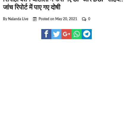
घूसखोर अफसरों पर एक्शन.. दो-दो अफसर घूस लेते गिरफ्तार
जांच रिपोर्ट में पाए गए दोषी
बिहार में एक और सिक्स लेन की मंजूरी.. जानिए किन-किन जिलों से गुजरेगा 
By
Nalanda Live
Posted on
May 20, 2021
0
क्रिकेटर ईशान किशन की शादी फिक्स, गर्लफ्रेंड से होगी शादी.. ईशान के गर्ल
बिहारवासियों के लिए खुशखबरी.. बिहटा से भी बड़ा बनेगा एयरपोर्ट .. जानिए 
साइबर ठगी गिरोह का भंडोफोड़.. 5 बदमाश गिरफ्तार.. कहीं आप भी तो नहीं ब
बिहार सरकार का बड़ा फैसला, ऑटो-बस में अश्लील गाने बजाया तो..
नालंदा में विजिलेंस की बड़ी कार्रवाई, घूसखोर अफसर गिरफ्तार.. जानिए पूर