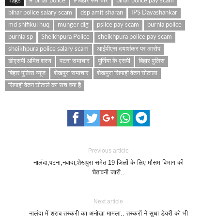
Tags
# bihar police
#बिहार समाचार
bihar police pay scam
bihar police salary scam
dsp amit sharan
IPS Dayashankar
md shifikul huq
munger dig
pslice pay scam
purnia police
purnia sp
Sheikhpura Police
sheikhpura police pay scam
sheikhpura police salary scam
आईपीएस दयाशंकर पर आरोप
डीएसपी अमित शरण
पटना समाचार
पूर्णिया के एसपी
बिहार पुलिस
बिहार पुलिस न्यूज
शेखपुरा समाचार
शेखपुरा सिपाही वेतन घोटाला
सिपाही वेतन घोटाले का सच क्या है
Previous article
नालंदा,पटना,नवादा,शेखपुरा समेत 19 जिलों के लिए मौसम विभाग की
चेतावनी जारी..
Next article
नालंदा में शराब तस्करी का अनोखा मामला.. तस्करों ने सुधा डेयरी को भी