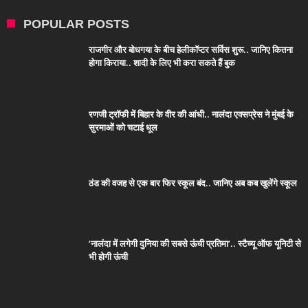
POPULAR POSTS
राजगीर और बोधगया के बीच हेलीकॉप्टर सर्विस शुरू.. जानिए कितना
होगा किराया.. शादी के लिए भी करा सकते हैं बुक
रणजी ट्रॉफी में बिहार के वीर की आंधी.. नालंदा एक्सप्रेस ने मुंबई के
सुरमाओं को चटाई धूल
ठंड की वजह से एक बार फिर स्कूल बंद.. जानिए अब कब खुलेंगे स्कूल
‘नालंदा में लगेगी दुनिया की सबसे ऊंची प्रतिमा’.. स्टैच्यू ऑफ यूनिटी से
भी होगी ऊंची