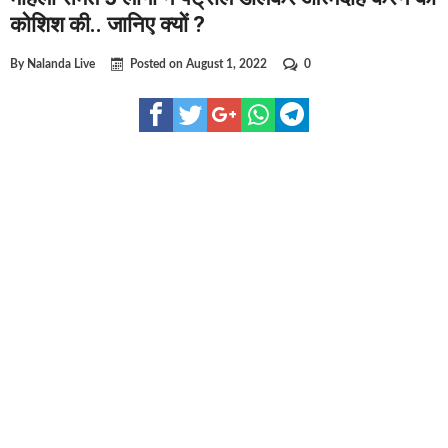
घूसखोर अफसरों पर एक्शन.. दो-दो अफसर घूस लेते गिरफ्तार
कोशिश की.. जानिए क्यों ?
बिहार में एक और सिक्स लेन की मंजूरी.. जानिए किन-किन जिलों से गुजरेगा 
By
Nalanda Live
Posted on
August 1, 2022
0
क्रिकेटर ईशान किशन की शादी फिक्स, गर्लफ्रेंड से होगी शादी.. ईशान के गर्ल
बिहारवासियों के लिए खुशखबरी.. बिहटा से भी बड़ा बनेगा एयरपोर्ट .. जानिए 
साइबर ठगी गिरोह का भंडोफोड़.. 5 बदमाश गिरफ्तार.. कहीं आप भी तो नहीं ब
बिहार सरकार का बड़ा फैसला, ऑटो-बस में अश्लील गाने बजाया तो..
नालंदा में विजिलेंस की बड़ी कार्रवाई, घूसखोर अफसर गिरफ्तार.. जानिए पूर