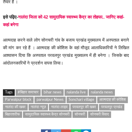
तैयार हैं ।
इसे पढ़िए-
नालंदा जिला को 42 सामुदायिक स्वास्थ्य केंद्र का तोहफा.. जानिए कहां-
कहां बनेगा
आत्मदाह करने वाले लोग सोनचरी गांव के बजाय प्रखंड मुख्यालय में अस्पताल बनाने
की मांग कर रहे हैं । आत्मदाह की कोशिश के वहां मौजूद आलाधिकारियों ने लिखित
आश्वासन दिया कि अस्पताल परवलपुर प्रखंड मुख्यालय में ही बनेगा । जिसके बाद
आंदोलनकारियों ने प्रदर्शन वापस लिया।
Tags
#बिहार समाचार
bihar news
nalanda live
nalanda news
Parwalpur block
parwalpur News
Sonchari village
आत्मदाह की कोशिश
नालंदा की खबर
नालंदा न्यूज़
नालंदा लाइव
परवलपुर की खबर
परवलपुर प्रखंड
बिहारशरीफ
सामुदायिक स्वास्थ्य केंद्र सोनचरी
सोनचरी
सोनचरी विवाद