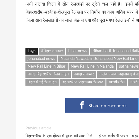
अभी नालंदा जिला में तीन रेलखंडों पर ट्रेनें चल रही हैं। इनमें ब
बिहारशरीफ-बरबीघा-शेखपुरा रेलखंड पर निर्माण का काम अंतिम चरण में
जिला सात रेललाइनों का जाल बिछ जाएगा और पूरा मगध रेललाइनों से आ
Tags
#बिहार समाचार
bihar news
Biharsharif Jehanabad Rail
jehanabad news
Nalanda Nawada in Jehanabad New Rail Line
New Rail Line in Bihar
New Rail Line in Nalanda
patna news
नवादा बिहारशरीफ रेलवे लाइन
नवादा समाचार
नालंदा नवादा जहानाबाद में 
बिहार में नई रेललाइन
बिहारशरीफ जहानाबाद रेलखंड
भारतीय रेल
भारतीय
Share on Facebook
Previous article
बिहारशरीफ के एक होटल में युवक की लाश मिली… होटल कर्मचारी फरार.. बाहर