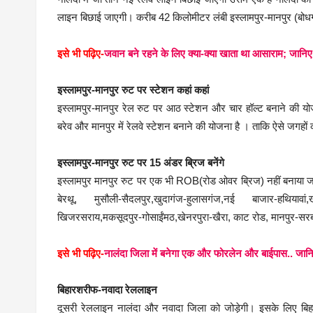
लाइन बिछाई जाएगी। करीब 42 किलोमीटर लंबी इस्लामपुर-मानपुर (बोधगय
इसे भी पढ़िए-
जवान बने रहने के लिए क्या-क्या खाता था आसाराम; जानिए
इस्लामपुर-मानपुर रुट पर स्टेशन कहां कहां
इस्लामपुर-मानपुर रेल रुट पर आठ स्टेशन और चार हॉल्ट बनाने की यो
बरेव और मानपुर में रेलवे स्टेशन बनाने की योजना है । ताकि ऐसे जगहों
इस्लामपुर-मानपुर रुट पर 15 अंडर ब्रिज बनेंगे
इस्लामपुर मानपुर रुट पर एक भी ROB(रोड ओवर ब्रिज) नहीं बनाया 
बेरथू, मुसौली-सैदलपुर,खुदागंज-हुलासगंज,नई बाजार-हथियावां,ख
खिजरसराय,मकसूदपुर-गोसाईंमठ,खेनरपुरा-खैरा, काट रोड, मानपुर-सरबहद
इसे भी पढ़िए-
नालंदा जिला में बनेगा एक और फोरलेन और बाईपास.. जानि
बिहारशरीफ-नवादा रेललाइन
दूसरी रेललाइन नालंदा और नवादा जिला को जोड़ेगी। इसके लिए बिह