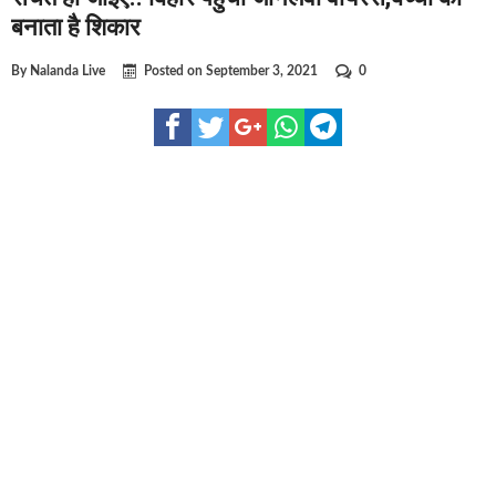
घूसखोर अफसरों पर एक्शन.. दो-दो अफसर घूस लेते गिरफ्तार
बनाता है शिकार
बिहार में एक और सिक्स लेन की मंजूरी.. जानिए किन-किन जिलों से गुजरेगा ?
By
Nalanda Live
Posted on
September 3, 2021
0
क्रिकेटर ईशान किशन की शादी फिक्स, गर्लफ्रेंड से होगी शादी.. ईशान के गर्लफ्
बिहारवासियों के लिए खुशखबरी.. बिहटा से भी बड़ा बनेगा एयरपोर्ट .. जानिए कह
साइबर ठगी गिरोह का भंडोफोड़.. 5 बदमाश गिरफ्तार.. कहीं आप भी तो नहीं बन
बिहार सरकार का बड़ा फैसला, ऑटो-बस में अश्लील गाने बजाया तो..
नालंदा में विजिलेंस की बड़ी कार्रवाई, घूसखोर अफसर गिरफ्तार.. जानिए पूरा 