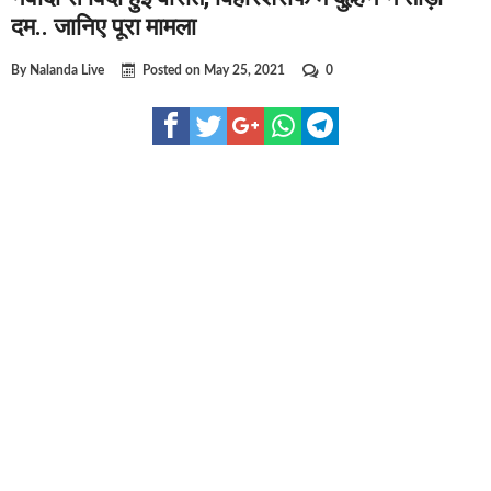
घूसखोर अफसरों पर एक्शन.. दो-दो अफसर घूस लेते गिरफ्तार
दम.. जानिए पूरा मामला
बिहार में एक और सिक्स लेन की मंजूरी.. जानिए किन-किन जिलों से गुजरेगा
By
Nalanda Live
Posted on
May 25, 2021
0
क्रिकेटर ईशान किशन की शादी फिक्स, गर्लफ्रेंड से होगी शादी.. ईशान के गर्ल
बिहारवासियों के लिए खुशखबरी.. बिहटा से भी बड़ा बनेगा एयरपोर्ट .. जानिए 
साइबर ठगी गिरोह का भंडोफोड़.. 5 बदमाश गिरफ्तार.. कहीं आप भी तो नहीं 
बिहार सरकार का बड़ा फैसला, ऑटो-बस में अश्लील गाने बजाया तो..
नालंदा में विजिलेंस की बड़ी कार्रवाई, घूसखोर अफसर गिरफ्तार.. जानिए पूर