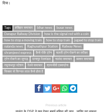
दिया।
Tags
#बिहार समाचार
bihar news
buxar news
Danapur Railway Division
how is the signal red with a coin
how to stop a moving train
how to stop train
jugaad to stop train
nalanda news
Raghunathpur Station
Railway News
shramjeevi express
कैसे रोकें ट्रेन
चलती ट्रेन रोकने का तरीका
ट्रेन रोकने का जुगाड़
दानापुर रेलमंडल
नालंदा समाचार
बक्सर समाचार
रघुनाथपुर स्टेशन
रेलवे समाचार
श्रमजीवी एक्सप्रेस
सिक्का से सिग्नल लाल कैसे होता है
Previous article
नालंदा के DSP ने खून देकर बचाई महिला की जान.. जानिए पूरा मामला