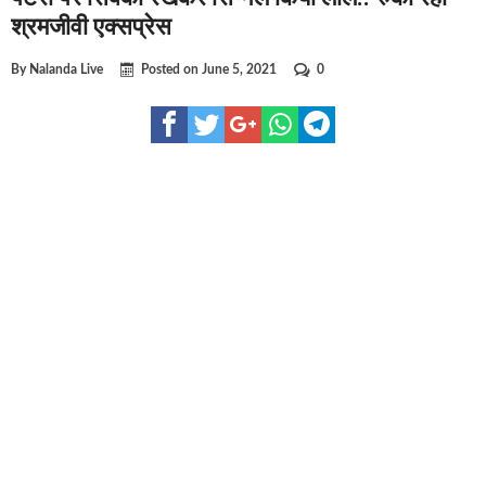
घूसखोर अफसरों पर एक्शन.. दो-दो अफसर घूस लेते गिरफ्तार
श्रमजीवी एक्सप्रेस
बिहार में एक और सिक्स लेन की मंजूरी.. जानिए किन-किन जिलों से गुजरेगा 
By
Nalanda Live
Posted on
June 5, 2021
0
क्रिकेटर ईशान किशन की शादी फिक्स, गर्लफ्रेंड से होगी शादी.. ईशान के गर्ल
बिहारवासियों के लिए खुशखबरी.. बिहटा से भी बड़ा बनेगा एयरपोर्ट .. जानिए 
साइबर ठगी गिरोह का भंडोफोड़.. 5 बदमाश गिरफ्तार.. कहीं आप भी तो नहीं ब
बिहार सरकार का बड़ा फैसला, ऑटो-बस में अश्लील गाने बजाया तो..
नालंदा में विजिलेंस की बड़ी कार्रवाई, घूसखोर अफसर गिरफ्तार.. जानिए पूर