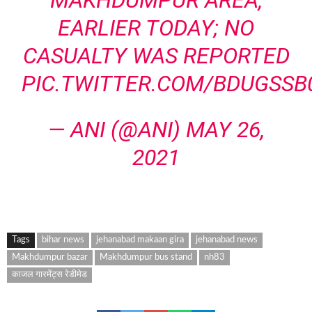
EARLIER TODAY; NO
CASUALTY WAS REPORTED
PIC.TWITTER.COM/BDUGSSB
— ANI (@ANI)
MAY 26,
2021
Tags
bihar news
jehanabad makaan gira
jehanabad news
Makhdumpur bazar
Makhdumpur bus stand
nh83
काजल गारमेंट्स रेडीमेड