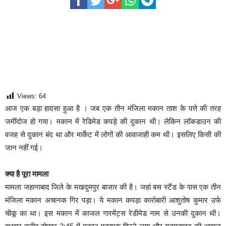
साइबर ठगी गिरोह का भंडोफोड़.. 5 बदमाश गिरफ्तार.. कहीं आप भी तो 
बिहार सरकार का बड़ा फैसला, ऑटो-बस में अश्लील गाने बजाया तो..
नालंदा में विजिलेंस की बड़ी कार्रवाई, घूसखोर अफसर गिरफ्तार.. जान
Views:
64
आज एक बड़ा हादसा हुआ है । जब एक तीन मंजिला मकान ताश के पत्ते की तरह
जमींदोज हो गया। मकान में रेडिमेड कपड़े की दुकान थी। लेकिन लॉकडाउन की
वजह से दुकान बंद था और मार्केट में लोगों की आवाजाही कम थी। इसलिए किसी की
जान नहीं गई।
क्या है पूरा मामला
मामला जहानाबाद जिले के मखदुमपुर बाजार की है। जहां बस स्टैंड के पास एक तीन
मंजिला मकान अचानक गिर पड़ा। ये मकान कपड़ा कारोबारी आशुतोष कुमार उर्फ
चीकू का था। इस मकान में काजल गारमेंट्स रेडीमेड नाम से उनकी दुकान थी।