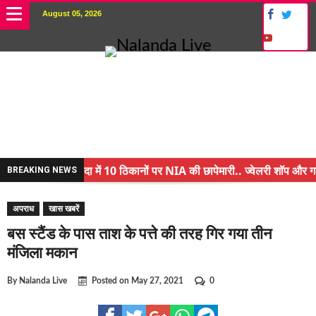
August 05, 2026
नालंदा में 10 ठिकानों पर NIA की छापेमारी.. ज्वेलरी शॉप और गन हा
BREAKING NEWS
किसान के बेटे ने किया कमाल.. 3 करोड़ का पैकेज
अपराध
खास खबरें
अंचल पदाधिकारी (CO) बर्खास्त.. फर्जीवाड़ा कर पाई थी नौकरी.. जा
बस स्टैंड के पास ताश के पत्ते की तरह गिर गया तीन
घूसखोर अफसरों पर एक्शन.. दो-दो अफसर घूस लेते गिरफ्तार
मंजिला मकान
बिहार में एक और सिक्स लेन की मंजूरी.. जानिए किन-किन जिलों से गु
By
Nalanda Live
Posted on
May 27, 2021
0
क्रिकेटर ईशान किशन की शादी फिक्स, गर्लफ्रेंड से होगी शादी.. ईशान क
बिहारवासियों के लिए खुशखबरी.. बिहटा से भी बड़ा बनेगा एयरपोर्ट .. 