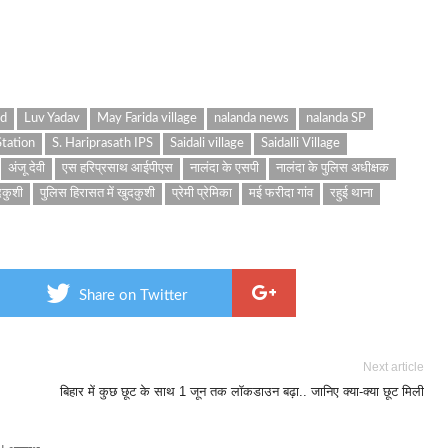
nd
Luv Yadav
May Farida village
nalanda news
nalanda SP
Station
S. Hariprasath IPS
Saidali village
Saidalli Village
अंजू देवी
एस हरिप्रसाथ आईपीएस
नालंदा के एसपी
नालंदा के पुलिस अधीक्षक
दकुशी
पुलिस हिरासत में खुदकुशी
प्रेमी प्रेमिका
मई फरीदा गांव
रहुई थाना
Share on Twitter
Next article
बिहार में कुछ छूट के साथ 1 जून तक लॉकडाउन बढ़ा.. जानिए क्या-क्या छूट मिली