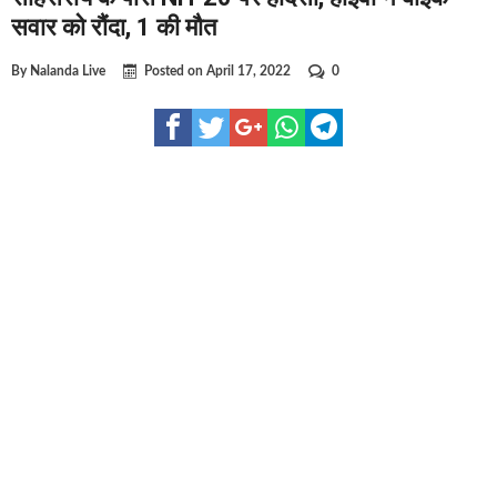
घूसखोर अफसरों पर एक्शन.. दो-दो अफसर घूस लेते गिरफ्तार
सवार को रौंदा, 1 की मौत
बिहार में एक और सिक्स लेन की मंजूरी.. जानिए किन-किन जिलों से गुजरेग
By
Nalanda Live
Posted on
April 17, 2022
0
क्रिकेटर ईशान किशन की शादी फिक्स, गर्लफ्रेंड से होगी शादी.. ईशान के गर्
बिहारवासियों के लिए खुशखबरी.. बिहटा से भी बड़ा बनेगा एयरपोर्ट .. जानिए
साइबर ठगी गिरोह का भंडोफोड़.. 5 बदमाश गिरफ्तार.. कहीं आप भी तो नहीं 
बिहार सरकार का बड़ा फैसला, ऑटो-बस में अश्लील गाने बजाया तो..
नालंदा में विजिलेंस की बड़ी कार्रवाई, घूसखोर अफसर गिरफ्तार.. जानिए पू