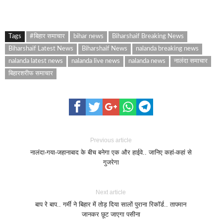
Tags
#बिहार समाचार
bihar news
Biharshaif Breaking News
Biharshaif Latest News
Biharshaif News
nalanda breaking news
nalanda latest news
nalanda live news
nalanda news
नालंदा समाचार
बिहारशरीफ समाचार
Previous article
नालंदा-गया-जहानाबाद के बीच बनेगा एक और हाईवे.. जानिए कहां-कहां से
गुजरेगा
Next article
बाप रे बाप.. गर्मी ने बिहार में तोड़ दिया सालों पुराना रिकॉर्ड.. तापमान
जानकर छूट जाएगा पसीना