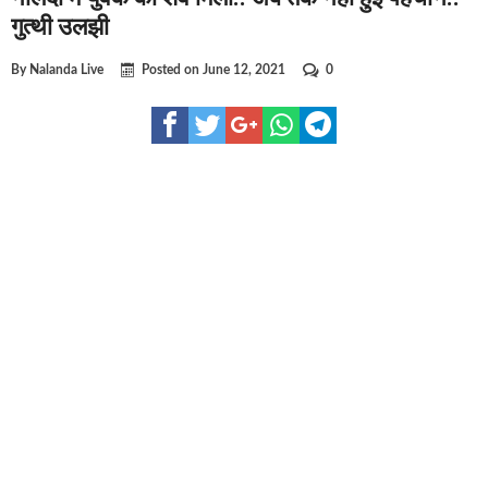
घूसखोर अफसरों पर एक्शन.. दो-दो अफसर घूस लेते गिरफ्तार
गुत्थी उलझी
बिहार में एक और सिक्स लेन की मंजूरी.. जानिए किन-किन जिलों से गुजरेगा 
By
Nalanda Live
Posted on
June 12, 2021
0
क्रिकेटर ईशान किशन की शादी फिक्स, गर्लफ्रेंड से होगी शादी.. ईशान के गर्ल
बिहारवासियों के लिए खुशखबरी.. बिहटा से भी बड़ा बनेगा एयरपोर्ट .. जानिए 
साइबर ठगी गिरोह का भंडोफोड़.. 5 बदमाश गिरफ्तार.. कहीं आप भी तो नहीं ब
बिहार सरकार का बड़ा फैसला, ऑटो-बस में अश्लील गाने बजाया तो..
नालंदा में विजिलेंस की बड़ी कार्रवाई, घूसखोर अफसर गिरफ्तार.. जानिए पूर