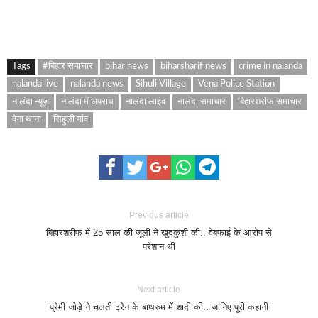
Tags
#बिहार समाचार
bihar news
biharsharif news
crime in nalanda
nalanda live
nalanda news
Sihuli Village
Vena Police Station
नालंदा न्यूज़
नालंदा में अपराध
नालंदा लाइव
नालंदा समाचार
बिहारशरीफ समाचार
वेना थाना
सिहुली गांव
Previous article
बिहारशरीफ में 25 साल की जूली ने खुदकुशी की.. वेबफाई के आरोप से
परेशान थी
Next article
प्रेमी जोड़े ने चलती ट्रेन के बाथरुम में शादी की.. जानिए पूरी कहानी