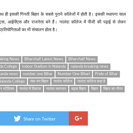
 ही इसकी गिनती बिहार के सबसे पुराने कॉलेजों में होती है। इसकी स्थापना साल
आईएएस, आईपीएस और राजनेता बने हैं। नालंदा कॉलेज में पीजी की पढ़ाई से लेकर
्रतियोगिताओं का भी संचालन होता है।
eaking News
Biharshaif Latest News
Biharshaif News
da College
Indoor Stadium in Nalanda
nalanda breaking news
landa news
number one Bihar
Number One Bihari
Pride of Bihar
alanda College
नंबर वन बिहार
नालंदा कॉलेज
नालंदा कॉलेज कहां है
ोर स्टेडियम
नालंदा में विकास
नालंदा समाचार
बढ़ता बिहार
बिहार
बिहार का गौरव
Share on Twitter