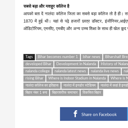
सबसे बड़ा और मशहूर कॉलेज है
आपको बता दें नालंदा कॉलेज जिला का सबसे बड़ा कॉलेज तो है ही। साथ
1870 में हुई थी। यहां से पढ़े हजारों छात्र डॉक्टर, इंजीनियर,
ऑडिटोरियम, एमसीए, एमबीए और अन्य उच्च शिक्षा के साथ ही खेल कूद प
Tags
Bihar becomes number 1
bihar news
Biharshaif Br
developed Bihar
Development in Nalanda
History of Nalan
nalanda college
nalanda latest news
nalanda live news
na
rising Bihar
Where is Indoor Stadium in Nalanda
Where is N
नालंदा कॉलेज का इतिहास
नालंदा में इनडोर स्टेडियम
नालंदा में कहां है इनड
बिहार नंबर 1 बना
बिहारशरीफ समाचार
विकसित बिहार
Share on Facebook