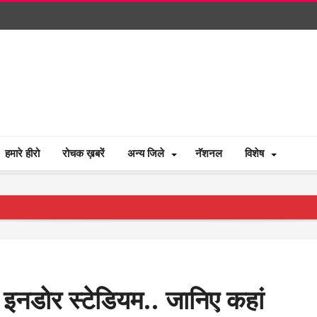
हमारे हीरो
रोचक ख़बरें
अन्य जिले
नॅशनल
विशेष
ीय इनडोर स्टेडियम.. जानिए कहां