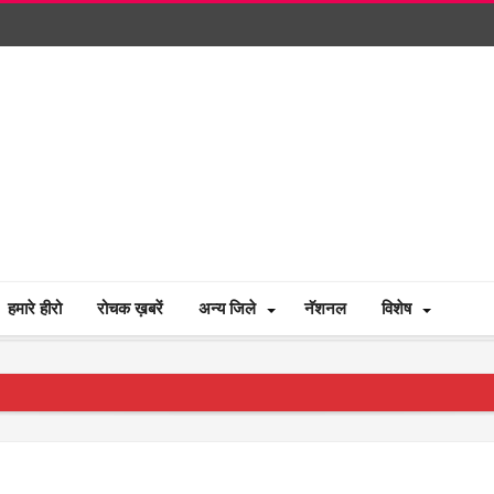
हमारे हीरो
रोचक ख़बरें
अन्य जिले
नॅशनल
विशेष