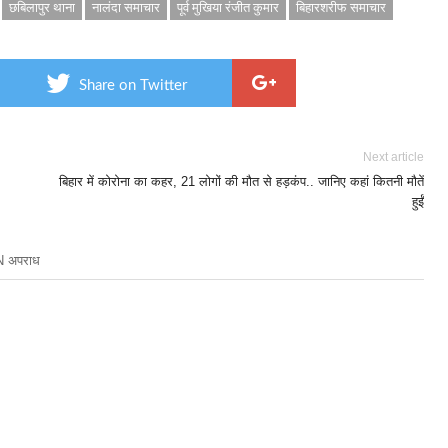
छबिलापुर थाना
नालंदा समाचार
पूर्व मुखिया रंजीत कुमार
बिहारशरीफ समाचार
Share on Twitter
Next article
बिहार में कोरोना का कहर, 21 लोगों की मौत से हड़कंप.. जानिए कहां कितनी मौतें
हुईं
 अपराध