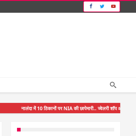
नालंदा में 10 ठिकानों पर NIA की छापेमारी.. ज्वेलरी शॉप और गन हाउस पर कार्
किसान के बेटे ने किया कमाल.. 3 करोड़ का पैकेज
अंचल पदाधिकारी (CO) बर्खास्त.. फर्जीवाड़ा कर पाई थी नौकरी.. जानिए पूरा म