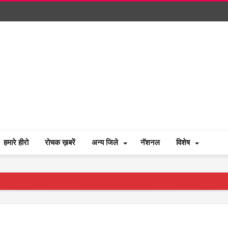
हमारे हीरो
रोचक ख़बरें
अन्य जिले
नॅशनल
विशेष